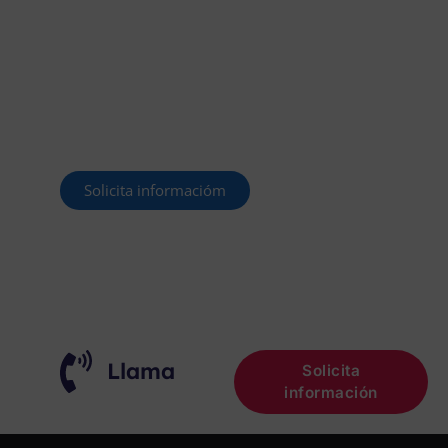
OFERTADAS Y POR
CONVOCAR
Este curso 2025/26 es el momento de ir a
por un empleo público. En Forbe, te
decimos cómo.
Solicita informacióm
¡OPOSITA!
Llama
Solicita
información