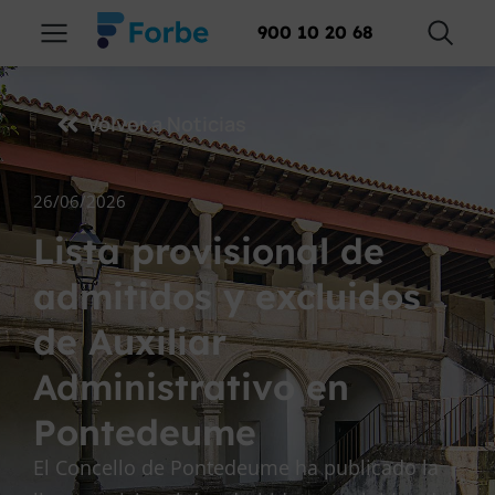
900 10 20 68
Volver a Noticias
26/06/2026
Lista provisional de
admitidos y excluidos
de Auxiliar
Administrativo en
Pontedeume
El Concello de Pontedeume ha publicado la