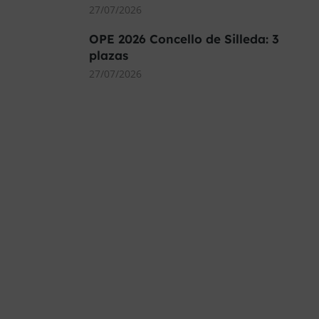
27/07/2026
OPE 2026 Concello de Silleda: 3
plazas
27/07/2026
MÁS DE 40.000 PLAZAS
OFERTADAS Y POR
CONVOCAR
Este curso 2025/26 es el momento de ir a
por un empleo público. En Forbe, te
decimos cómo.