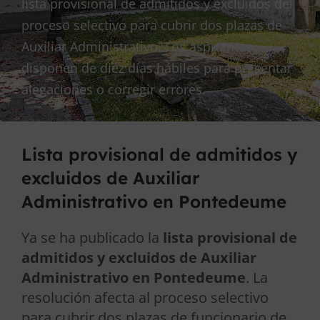
lista provisional de admitidos y excluidos del
proceso selectivo para cubrir dos plazas de
Auxiliar Administrativo. Los aspirantes
disponen de diez días hábiles para presentar
alegaciones o corregir errores.
Lista provisional de admitidos y
excluidos de Auxiliar
Administrativo en Pontedeume
Ya se ha publicado la
lista provisional de
admitidos y excluidos de Auxiliar
Administrativo en Pontedeume
. La
resolución afecta al proceso selectivo
para cubrir dos plazas de funcionario de