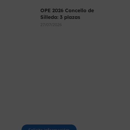
OPE 2026 Concello de
Silleda: 3 plazas
27/07/2026
MÁS DE 40.000
PLAZAS OFERTADAS
Y POR CONVOCAR
Este curso 2025/26 es el momento
de ir a por un empleo público. En
Forbe, te decimos cómo.