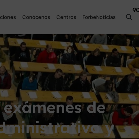
9
ciones
Conócenos
Centros
ForbeNoticias
s exámenes de
dministrativo y