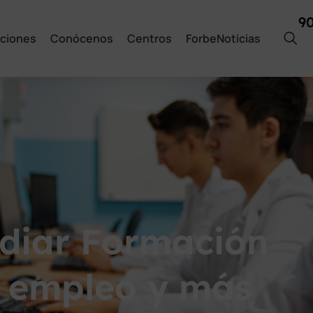
9
ciones
Conócenos
Centros
ForbeNoticias
udiar Formación
s empleo y más