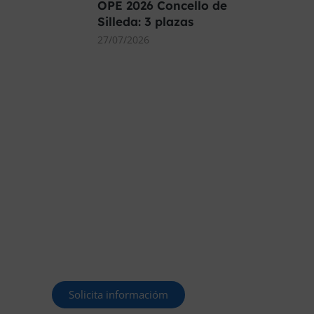
OPE 2026 Concello de
Silleda: 3 plazas
27/07/2026
MÁS DE 40.000
PLAZAS OFERTADAS
Y POR CONVOCAR
Este curso 2025/26 es el momento
de ir a por un empleo público. En
Forbe, te decimos cómo.
Solicita informacióm