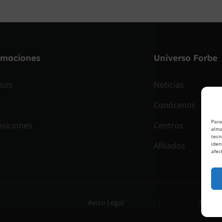
rmaciones
Universo Forbe
sos
Noticias
Conócenos
Para
siciones
Centros
alma
tecn
Afiliados
iden
afec
Aviso Legal
Políti