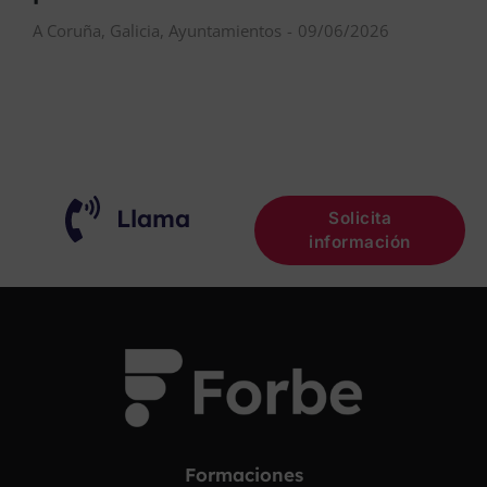
A Coruña
,
Galicia
,
Ayuntamientos
09/06/2026
Llama
Solicita
información
Formaciones