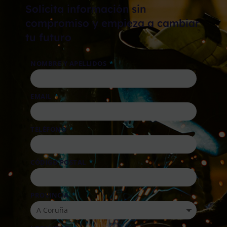
Solicita información sin
compromiso y empieza a cambiar
tu futuro
NOMBRE Y APELLIDOS
EMAIL
TELÉFONO
CÓDIGO POSTAL
PROVINCIA