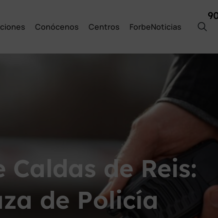
9
ciones
Conócenos
Centros
ForbeNoticias
 Caldas de Reis:
za de Policía