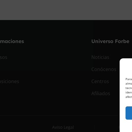
rmaciones
Universo Forbe
sos
Noticias
Conócenos
Para
siciones
Centros
alma
tecn
Afiliados
iden
afec
Aviso Legal
Políti