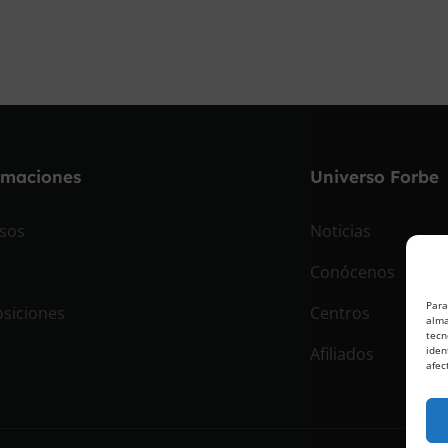
rmaciones
Universo Forbe
sos
Noticias
Conócenos
Para
siciones
Centros
alma
tecn
Afiliados
iden
afec