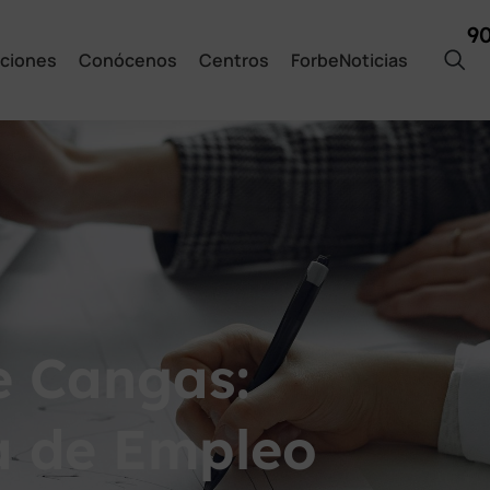
9
ciones
Conócenos
Centros
ForbeNoticias
e Cangas:
a de Empleo