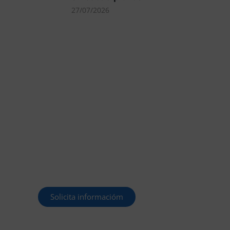
27/07/2026
MÁS DE 40.000
PLAZAS OFERTADAS
Y POR CONVOCAR
Este curso 2025/26 es el momento
de ir a por un empleo público. En
Forbe, te decimos cómo.
Solicita informacióm