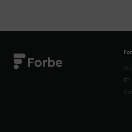
Fo
Cur
FP
Opo