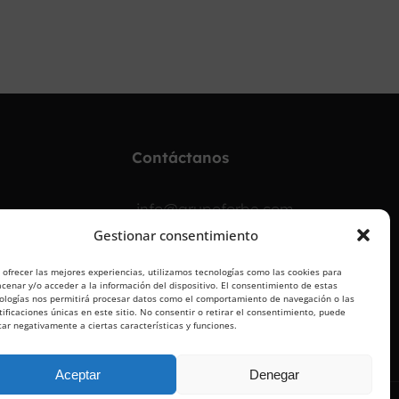
¡OPOSITA!
Contáctanos
info@grupoforbe.com
Gestionar consentimiento
900 10 20 68
 ofrecer las mejores experiencias, utilizamos tecnologías como las cookies para
cenar y/o acceder a la información del dispositivo. El consentimiento de estas
ologías nos permitirá procesar datos como el comportamiento de navegación o las
tificaciones únicas en este sitio. No consentir o retirar el consentimiento, puede
tar negativamente a ciertas características y funciones.
Aceptar
Denegar