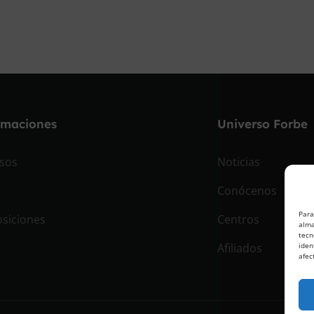
rmaciones
Universo Forbe
sos
Noticias
Conócenos
Para
siciones
Centros
alma
tecn
Afiliados
iden
afec