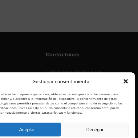
¡OPOSITA!
Contáctanos
info@grupoforbe.com
Gestionar consentimiento
900 10 20 68
 ofrecer las mejores experiencias, utilizamos tecnologías como las cookies para
cenar y/o acceder a la información del dispositivo. El consentimiento de estas
ologías nos permitirá procesar datos como el comportamiento de navegación o las
tificaciones únicas en este sitio. No consentir o retirar el consentimiento, puede
tar negativamente a ciertas características y funciones.
Aceptar
Denegar