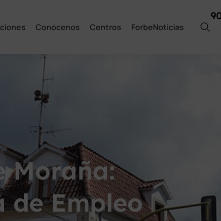
9
ciones
Conócenos
Centros
ForbeNoticias
e Moraña:
a de Empleo