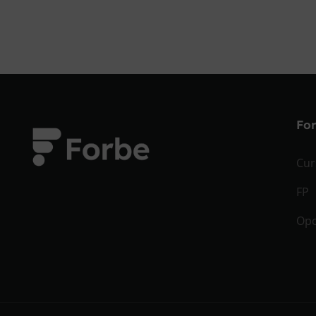
Fo
Cur
FP
Opo