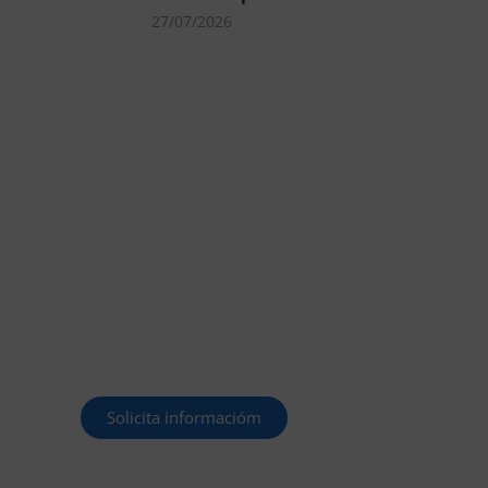
27/07/2026
MÁS DE 40.000
PLAZAS OFERTADAS
Y POR CONVOCAR
Este curso 2025/26 es el momento
de ir a por un empleo público. En
Forbe, te decimos cómo.
Solicita informacióm