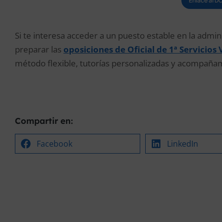
Enlace al D
Si te interesa acceder a un puesto estable en la admini
preparar las
oposiciones de Oficial de 1ª Servicio
método flexible, tutorías personalizadas y acompaña
Compartir en:
Facebook
LinkedIn