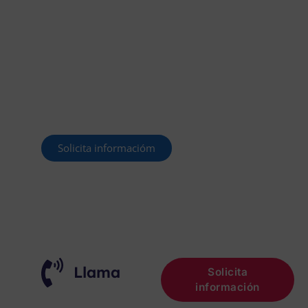
MÁS DE 40.000 PLAZAS
OFERTADAS Y POR
CONVOCAR
Este curso 2025/26 es el momento de ir a
por un empleo público. En Forbe, te
decimos cómo.
Solicita informacióm
¡OPOSITA!
Llama
Solicita
información