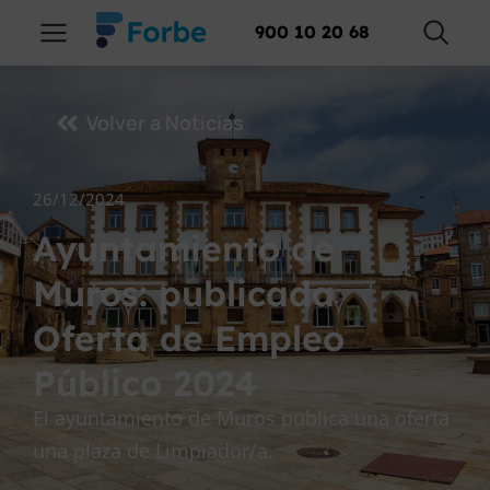
900 10 20 68
Volver a Noticias
26/12/2024
Ayuntamiento de
Muros: publicada
Oferta de Empleo
Público 2024
El ayuntamiento de Muros publica una oferta
una plaza de Limpiador/a.