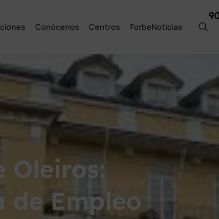
9
ciones
Conócenos
Centros
ForbeNoticias
 Oleiros:
a de Empleo