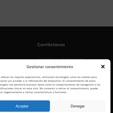
¡OPOSITA!
Contáctanos
info@grupoforbe.com
Gestionar consentimiento
900 10 20 68
 ofrecer las mejores experiencias, utilizamos tecnologías como las cookies para
cenar y/o acceder a la información del dispositivo. El consentimiento de estas
ologías nos permitirá procesar datos como el comportamiento de navegación o las
tificaciones únicas en este sitio. No consentir o retirar el consentimiento, puede
tar negativamente a ciertas características y funciones.
Aceptar
Denegar