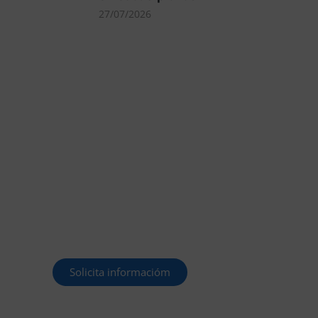
27/07/2026
MÁS DE 40.000
PLAZAS OFERTADAS
Y POR CONVOCAR
Este curso 2025/26 es el momento
de ir a por un empleo público. En
Forbe, te decimos cómo.
Solicita informacióm