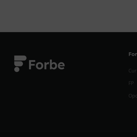
Fo
Cur
FP
Opo