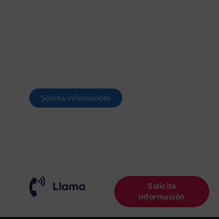
OFERTADAS Y POR
CONVOCAR
Este curso 2025/26 es el momento de ir a
por un empleo público. En Forbe, te
decimos cómo.
Solicita informacióm
¡OPOSITA!
Llama
Solicita
información