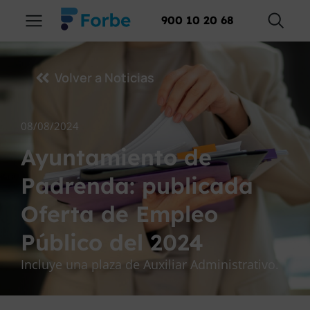
900 10 20 68
Volver a Noticias
08/08/2024
Ayuntamiento de
Padrenda: publicada
Oferta de Empleo
Público del 2024
Incluye una plaza de Auxiliar Administrativo.