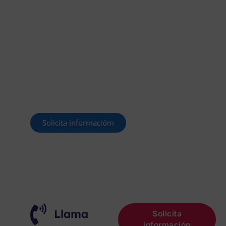
MÁS DE 40.000 PLAZAS
OFERTADAS Y POR
CONVOCAR
Este curso 2025/26 es el momento de ir a
por un empleo público. En Forbe, te
decimos cómo.
Solicita informacióm
¡OPOSITA!
Llama
Solicita
información