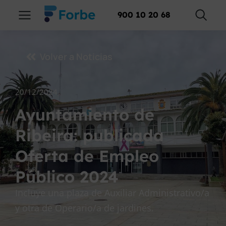
900 10 20 68
Volver a Noticias
20/12/2024
Ayuntamiento de
Ribeira: publicada
Oferta de Empleo
Público 2024
Incluye una plaza de Auxiliar Administrativo/a
y otra de Operario/a de jardines.