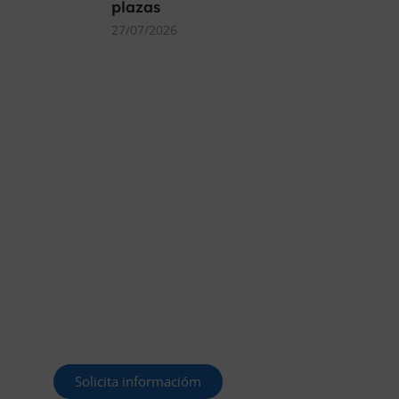
plazas
27/07/2026
MÁS DE 40.000 PLAZAS
OFERTADAS Y POR
CONVOCAR
Este curso 2025/26 es el momento de ir a
por un empleo público. En Forbe, te
decimos cómo.
Solicita informacióm