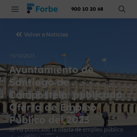
900 10 20 68
Volver a Noticias
15/10/2023
Ayuntamiento de
Santiago de
Compostela: publicada
Oferta de Empleo
Público del 2023
Se ha publicado la oferta de empleo público