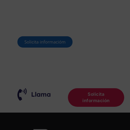
Este curso 2025/26 es el momento de ir a
por un empleo público. En Forbe, te
decimos cómo.
Solicita informacióm
¡OPOSITA!
Llama
Solicita
información