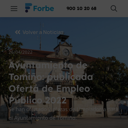
900 10 20 68
Volver a Noticias
26/04/2022
Ayuntamiento de
Tomiño: publicada
Oferta de Empleo
Público 2022
Se han ofertado 2 plazas de Limpiador/a para
el Ayuntamiento de Tomiño.