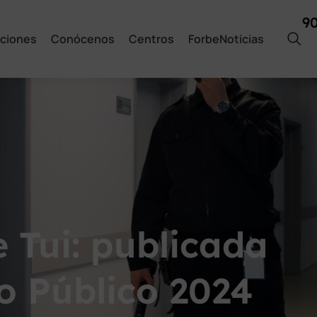
9
ciones
Conócenos
Centros
ForbeNoticias
 Tui: publicada
o Público 2024