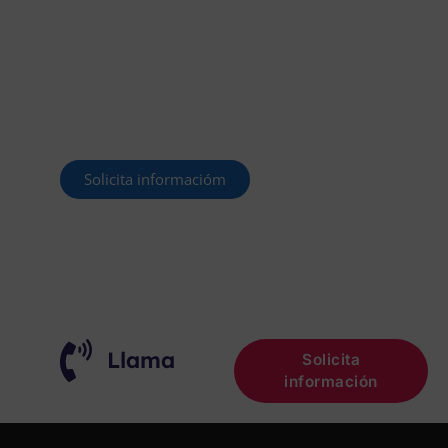
CONVOCAR
Este curso 2025/26 es el momento de ir a
por un empleo público. En Forbe, te
decimos cómo.
Solicita informacióm
¡OPOSITA!
Llama
Solicita
información