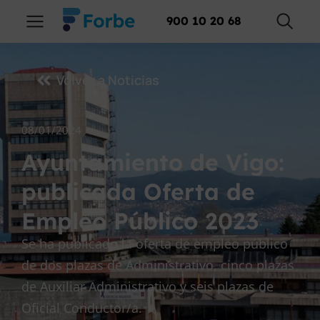
900 10 20 68
Volver a Noticias
08/01/2024
Ayuntamiento de Vigo:
publicada Oferta de
Empleo Público 2023
Se ha publicado la oferta de empleo público
de dos plazas de Administrativo, cinco plazas
de Auxiliar Administrativo y seis plazas de
Oficial Conductor/a.