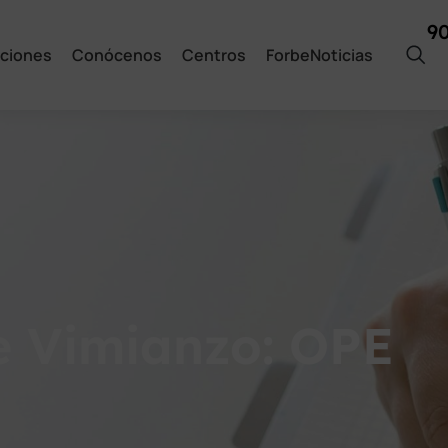
9
ciones
Conócenos
Centros
ForbeNoticias
e Vimianzo: OPE