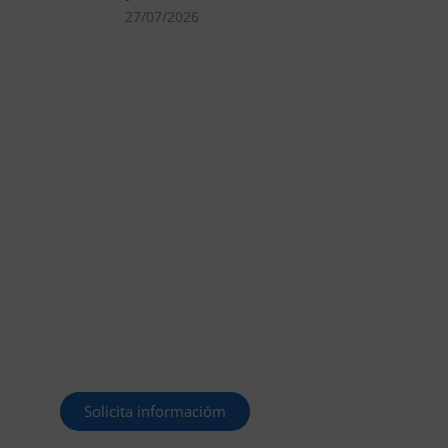
27/07/2026
MÁS DE 40.000 PLAZAS
OFERTADAS Y POR
CONVOCAR
Este curso 2025/26 es el momento de ir a
por un empleo público. En Forbe, te
decimos cómo.
Solicita informacióm