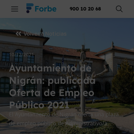
900 10 20 68
Volver a Noticias
10/12/2021
Ayuntamiento de
Nigrán: publicada
Oferta de Empleo
Público 2021
El Ayuntamiento de Nigrán oferta una plaza
de empleo público de Administrativo/a.