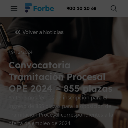
900 10 20 68
Volver a Noticias
19/12/2024
Convocatoria
Tramitación Procesal
OPE 2024 – 855 plazas
Ya tenemos fechas de inscripción para el
ingreso de 855 plazas para la oposición de
Tramitación Procesal correspondientes a la
oferta de empleo de 2024.