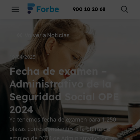
900 10 20 68
Volver a Noticias
19/04/2025
Fecha de examen –
Administrativo de la
Seguridad Social OPE
2024
Ya tenemos fecha de examen para 1.250
plazas correspondientes a la oferta de
empleo de 2024 de Administrativo de la