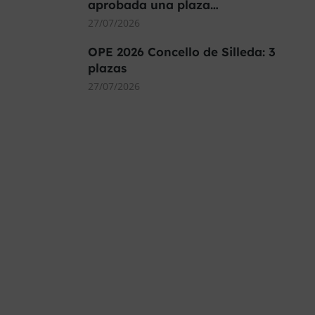
aprobada una plaza…
27/07/2026
OPE 2026 Concello de Silleda: 3
plazas
27/07/2026
MÁS DE 40.000 PLAZAS
OFERTADAS Y POR
CONVOCAR
Este curso 2025/26 es el momento de ir a
por un empleo público. En Forbe, te