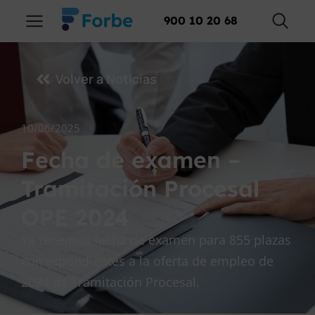
900 10 20 68
Volver a Noticias
10/06/2025
Fecha de examen –
Tramitación Procesal
OPE 2024
Ya tenemos fecha de examen para 855 plazas
correspondientes a la oferta de empleo de
2024 de Tramitación Procesal.