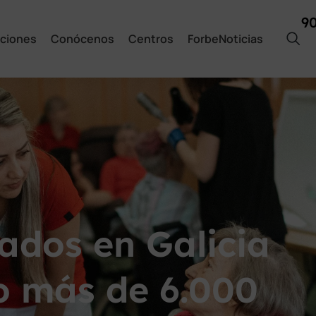
9
ciones
Conócenos
Centros
ForbeNoticias
dados en Galicia
o más de 6.000