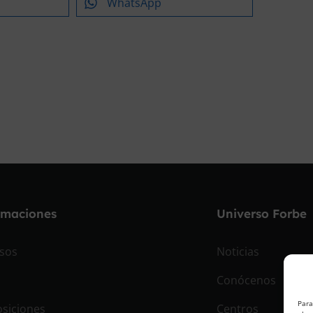
WhatsApp
rmaciones
Universo Forbe
sos
Noticias
Conócenos
Para
siciones
Centros