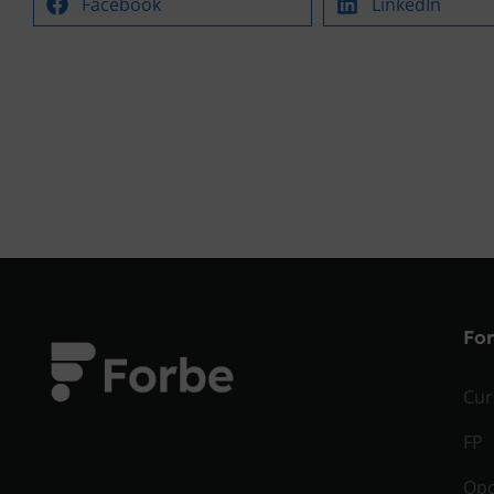
Facebook
LinkedIn
Fo
Cur
FP
Opo