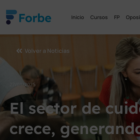
Inicio
Cursos
FP
Oposi
Volver a Noticias
27/01/2025
El sector de cui
crece, generand