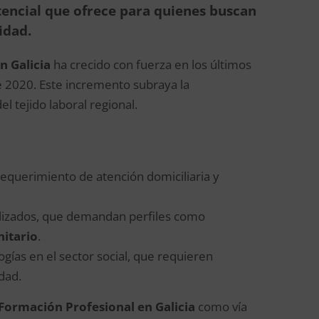
tencial que ofrece para quienes buscan
idad.
n Galicia
ha crecido con fuerza en los últimos
 2020. Este incremento subraya la
l tejido laboral regional.
requerimiento de atención domiciliaria y
alizados, que demandan perfiles como
nitario
.
ogías en el sector social, que requieren
dad.
Formación Profesional en Galicia
como vía