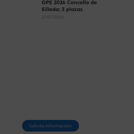
OPE 2026 Concello de
Silleda: 3 plazas
27/07/2026
MÁS DE 40.000
PLAZAS OFERTADAS
Y POR CONVOCAR
Este curso 2025/26 es el momento
de ir a por un empleo público. En
Forbe, te decimos cómo.
Solicita informacióm