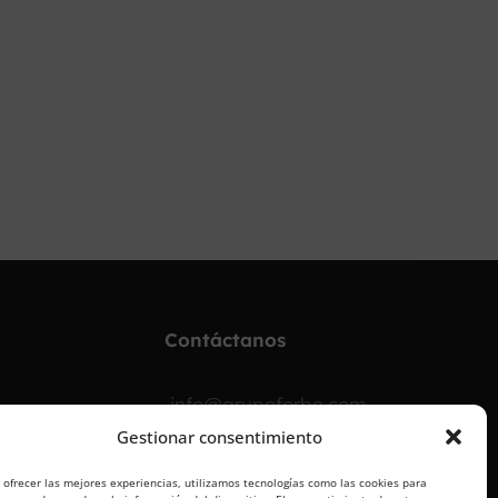
¡OPOSITA!
Contáctanos
info@grupoforbe.com
Gestionar consentimiento
900 10 20 68
 ofrecer las mejores experiencias, utilizamos tecnologías como las cookies para