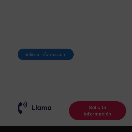
OFERTADAS Y POR
CONVOCAR
Este curso 2025/26 es el momento de ir a
por un empleo público. En Forbe, te
decimos cómo.
Solicita informacióm
¡OPOSITA!
Llama
Solicita
información