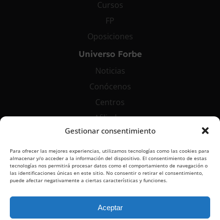
Cursos
FP
Oposiciones
Universo Forbe
Noticias
Conócenos
Centros
Afiliados
Gestionar consentimiento
Contáctanos
Para ofrecer las mejores experiencias, utilizamos tecnologías como las cookies para
info@grupoforbe.com
almacenar y/o acceder a la información del dispositivo. El consentimiento de estas
tecnologías nos permitirá procesar datos como el comportamiento de navegación o
900 10 20 68
las identificaciones únicas en este sitio. No consentir o retirar el consentimiento,
puede afectar negativamente a ciertas características y funciones.
Aceptar
Aviso Legal