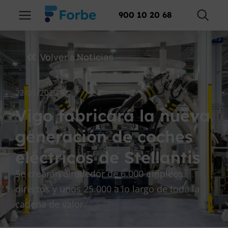
900 10 20 68
Volver a Noticias
22/01/2025
Vigo fabricará la nueva
generación de coches
eléctricos de Stellantis
Se crearán alrededor de 6.000 empleos
directos y unos 25.000 a lo largo de toda la
cadena de valor.