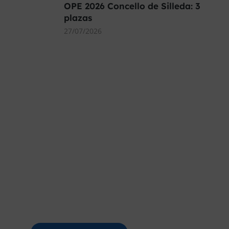
OPE 2026 Concello de Silleda: 3
plazas
27/07/2026
MÁS DE 40.000 PLAZAS
OFERTADAS Y POR
CONVOCAR
Este curso 2025/26 es el momento de ir a
por un empleo público. En Forbe, te
decimos cómo.