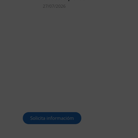
27/07/2026
MÁS DE 40.000
PLAZAS OFERTADAS
Y POR CONVOCAR
Este curso 2025/26 es el momento
de ir a por un empleo público. En
Forbe, te decimos cómo.
Solicita informacióm