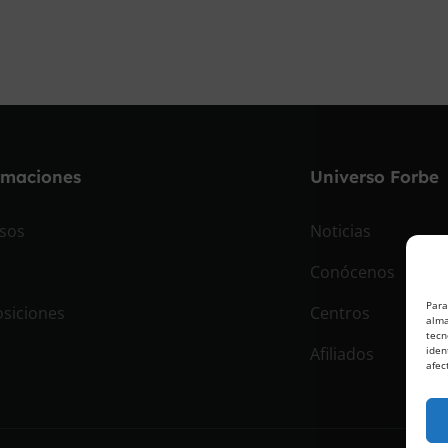
rmaciones
Universo Forbe
sos
Noticias
Conócenos
Para
siciones
Centros
alma
tecn
Afiliados
iden
afec