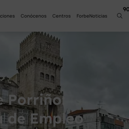
9
ciones
Conócenos
Centros
ForbeNoticias
 Porriño:
a de Empleo