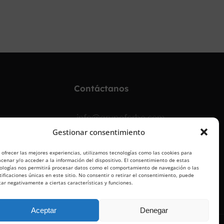
¡OPOSITA!
Contáctanos
info@grupoforbe.com
Gestionar consentimiento
900 10 20 68
 ofrecer las mejores experiencias, utilizamos tecnologías como las cookies para
cenar y/o acceder a la información del dispositivo. El consentimiento de estas
ologías nos permitirá procesar datos como el comportamiento de navegación o las
tificaciones únicas en este sitio. No consentir o retirar el consentimiento, puede
tar negativamente a ciertas características y funciones.
Aceptar
Denegar