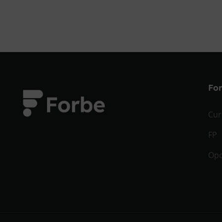
Fo
Cur
FP
Opo