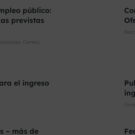
mpleo público:
Co
as previstas
Of
Noti
posiciones
,
Correos
,
ra el ingreso
Pu
in
Corr
s – más de
Fe