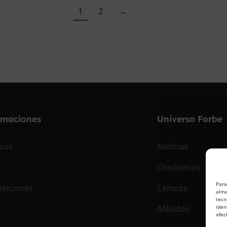
1
2
→
rmaciones
Universo Forbe
sos
Noticias
Conócenos
Para
siciones
Centros
alma
tecn
Afiliados
iden
afec