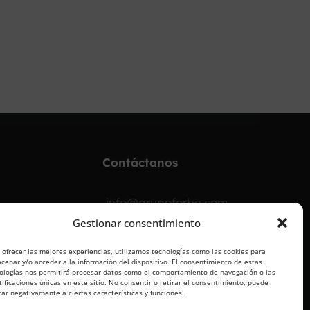
Contáctanos
info@grupoforbe.com
Gestionar consentimiento
900 10 20 68
 ofrecer las mejores experiencias, utilizamos tecnologías como las cookies para
cenar y/o acceder a la información del dispositivo. El consentimiento de estas
ologías nos permitirá procesar datos como el comportamiento de navegación o las
tificaciones únicas en este sitio. No consentir o retirar el consentimiento, puede
tar negativamente a ciertas características y funciones.