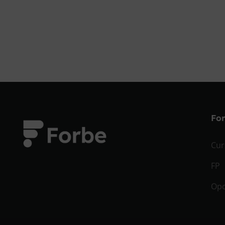
Fo
Cur
FP
Opo