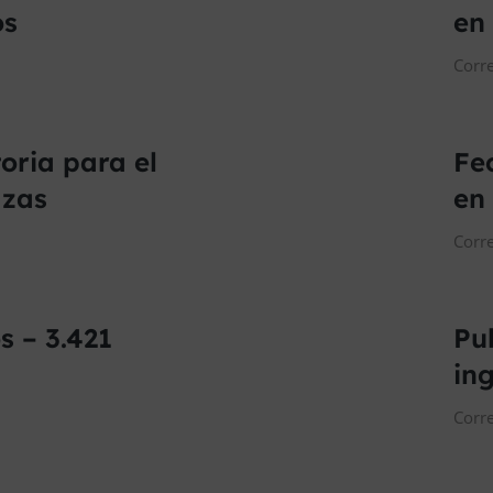
os
en
Corr
oria para el
Fe
azas
en
Corr
s – 3.421
Pu
in
Corr