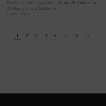
Personal de Limpieza y Cocina
,
Técnico de Conducción
,
Auxiliar de Cocina
,
Subalterno
04/12/2025
1
2
3
4
5
…
16
→