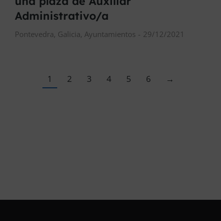
una plaza de Auxiliar
Administrativo/a
Pontevedra
,
Galicia
,
Ayuntamientos
29/12/2021
1
2
3
4
5
6
→